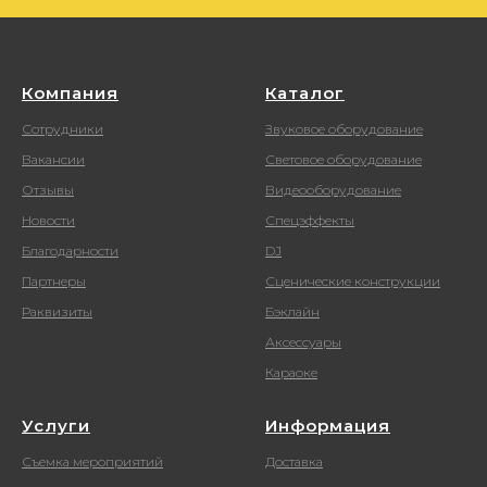
Компания
Каталог
Сотрудники
Звуковое оборудование
Вакансии
Световое оборудование
Отзывы
Видеооборудование
Новости
Спецэффекты
Благодарности
DJ
Партнеры
Сценические конструкции
Раквизиты
Бэклайн
Аксессуары
Караоке
Услуги
Информация
Съемка мероприятий
Доставка