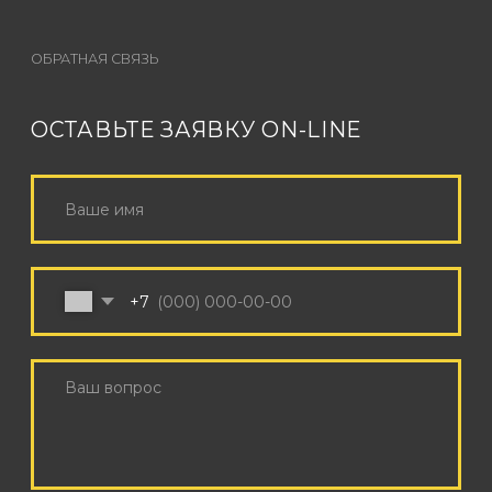
КОНТАКТЫ
+7 (926) 162-79-34
INFO@SOUNDCHECK.MOSCOW
Режим работы с 9:00 до 21:00 по МСК
Поддержка корпоративных клиентов 24/7
© 2025 SOUNDCHECK
PRODUCTION
Политика обработки персональных данных