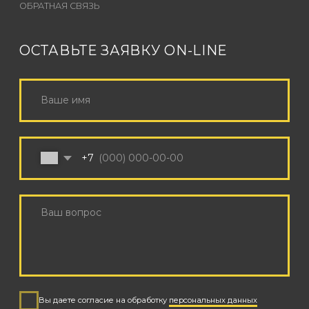
КОНТАКТЫ
+7 (926) 162-79-34
INFO@SOUNDCHECK.MOSCOW
Режим работы с 9:00 до 21:00 по МСК
Поддержка корпоративных клиентов 24/7
© 2025 SOUNDCHECK
PRODUCTION
Политика обработки персональных данных