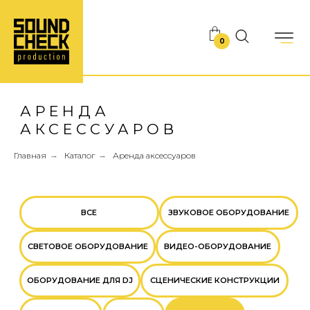
0
АРЕНДА
АКСЕССУАРОВ
ВСЕ
ЗВУКОВОЕ ОБОРУДОВАНИЕ
Главная
→
Каталог
→
Аренда аксессуаров
СВЕТОВОЕ ОБОРУДОВАНИЕ
ВИДЕО-ОБОРУДОВАНИЕ
ОБОРУДОВАНИЕ ДЛЯ DJ
СЦЕНИЧЕСКИЕ КОНСТРУКЦИИ
СПЕЦЭФФЕКТЫ
БЭКЛАЙН
АКСЕССУАРЫ
КАРАОКЕ