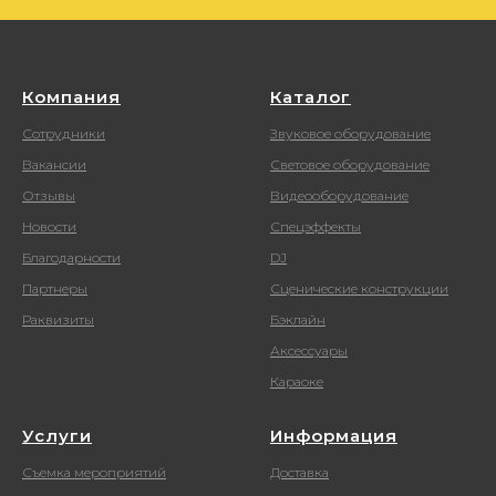
Компания
Каталог
Сотрудники
Звуковое оборудование
Вакансии
Световое оборудование
Отзывы
Видеооборудование
Новости
Спецэффекты
Благодарности
DJ
Партнеры
Сценические конструкции
Раквизиты
Бэклайн
Аксессуары
Караоке
Услуги
Информация
Съемка мероприятий
Доставка