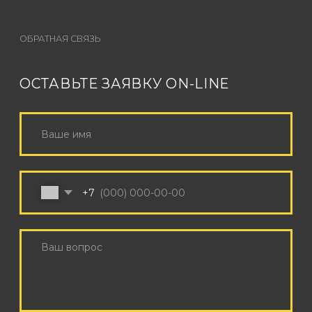
КОНТАКТЫ
+7 (926) 162-79-34
INFO@SOUNDCHECK.MOSCOW
Режим работы с 9:00 до 21:00 по МСК
Поддержка корпоративных клиентов 24/7
© 2025 SOUNDCHECK
PRODUCTION
Политика обработки персональных данных