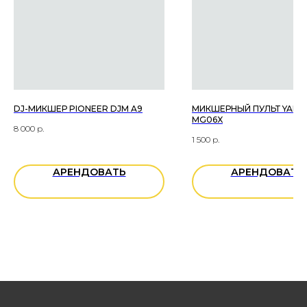
ОСТАВЬТЕ ЗАЯВКУ ON-LINE
+7
DJ-МИКШЕР PIONEER DJM A9
МИКШЕРНЫЙ ПУЛЬТ YAM
MG06X
8 000
р.
1 500
р.
АРЕНДОВАТЬ
АРЕНДОВАТЬ
Вы даете согласие на обработку
персональных данных
ОТПРАВИТЬ ЗАЯВКУ