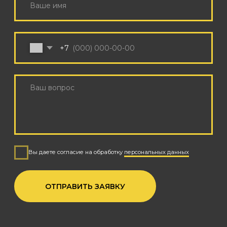
КОНТАКТЫ
+7 (926) 162-79-34
INFO@SOUNDCHECK.MOSCOW
Режим работы с 9:00 до 21:00 по МСК
Поддержка корпоративных клиентов 24/7
© 2025 SOUNDCHECK
PRODUCTION
Политика обработки персональных данных