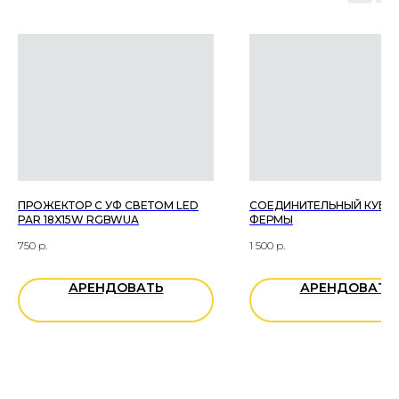
ОБРАТНАЯ СВЯЗЬ
ОСТАВЬТЕ ЗАЯВКУ ON-LINE
+7
ПРОЖЕКТОР С УФ СВЕТОМ LED
СОЕДИНИТЕЛЬНЫЙ КУБ 2
PAR 18X15W RGBWUA
ФЕРМЫ
750
р.
1 500
р.
АРЕНДОВАТЬ
АРЕНДОВАТЬ
Вы даете согласие на обработку
персональных данных
ОТПРАВИТЬ ЗАЯВКУ