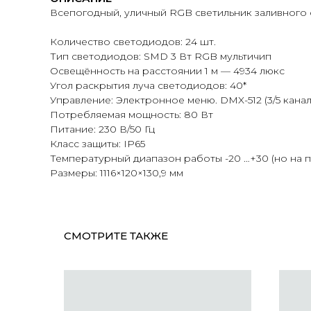
Всепогодный, уличный RGB светильник заливного 
Количество светодиодов: 24 шт.
Тип светодиодов: SMD 3 Вт RGB мультичип
Освещённость на расстоянии 1 м — 4934 люкс
Угол раскрытия луча светодиодов: 40*
Управление: Электронное меню. DMX-512 (3/5 кана
Потребляемая мощность: 80 Вт
Питание: 230 В/50 Гц
Класс защиты: IP65
Температурный диапазон работы -20 …+30 (но на п
Размеры: 1116×120×130,9 мм
СМОТРИТЕ ТАКЖЕ