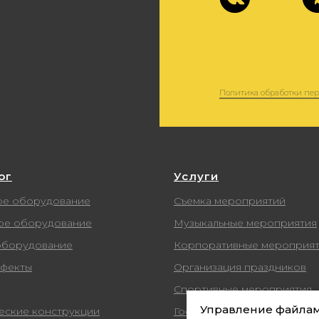
ог
Услуги
ое оборудование
Съемка мероприятий
ое оборудование
Музыкальные мероприятия
борудование
Корпоративные мероприя
фекты
Организация праздников
Спортивные мероприятия
Управление файлам
еские конструкции
Государственные