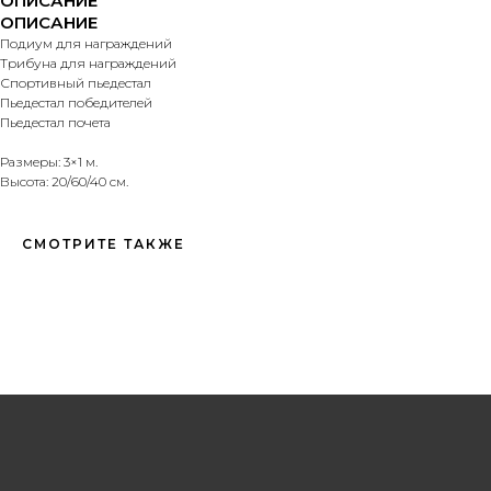
ОПИСАНИЕ
ОПИСАНИЕ
Подиум для награждений
Трибуна для награждений
ОБРАТНАЯ СВЯЗЬ
Спортивный пьедестал
Пьедестал победителей
Пьедестал почета
ОСТАВЬТЕ ЗАЯВКУ ON-LINE
Размеры: 3×1 м.
Высота: 20/60/40 см.
СМОТРИТЕ ТАКЖЕ
+7
Вы даете согласие на обработку
персональных данных
ОТПРАВИТЬ ЗАЯВКУ