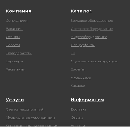
Компания
Каталог
Сотрудники
Звуковое оборудование
Вакансии
Световое оборудование
Отзывы
Видеооборудование
Новости
Спецэффекты
Благодарности
DJ
Партнеры
Сценические конструкции
Раквизиты
Бэклайн
Аксессуары
Караоке
Услуги
Информация
Съемка мероприятий
Доставка
Музыкальные мероприятия
Оплата
Корпоративные мероприятия
Новости