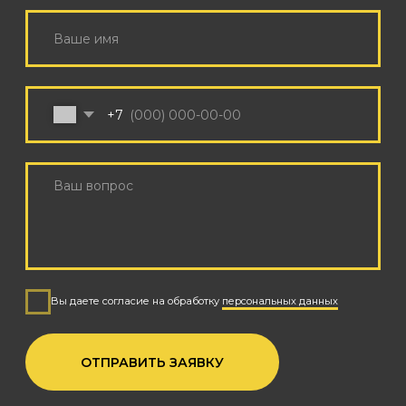
КОНТАКТЫ
+7 (926) 162-79-34
INFO@SOUNDCHECK.MOSCOW
Режим работы с 9:00 до 21:00 по МСК
Поддержка корпоративных клиентов 24/7
© 2025 SOUNDCHECK
PRODUCTION
Политика обработки персональных данных