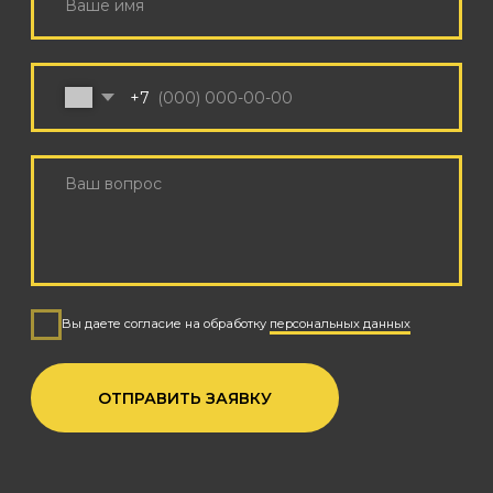
КОНТАКТЫ
+7 (926) 162-79-34
INFO@SOUNDCHECK.MOSCOW
Режим работы с 9:00 до 21:00 по МСК
Поддержка корпоративных клиентов 24/7
© 2025 SOUNDCHECK
PRODUCTION
Политика обработки персональных данных