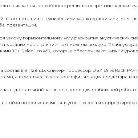
лектов является способность решить конкретные задачи с 
 в соответствии с техническими характеристиками. Компле
ба, презентаций.
ря узкому горизонтальному углу раскрытия акустических си
ия выездных мероприятий на открытом воздухе. 2 сабвуфер
ками JBL Selenium 457, которые обеспечивают низкий уров
а составляет 128 дБ. Спикер-процессор DBX DriveRack PA+
стемы, автоматически установит фильтры для предотвращени
чивают достаточный запас мощности для стабильной работы 
а стойки позволяет изменять угол наклона и корректироват