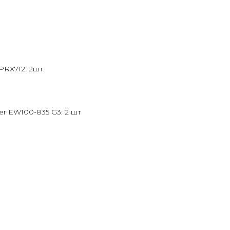
PRX712: 2шт
r EW100-835 G3: 2 шт