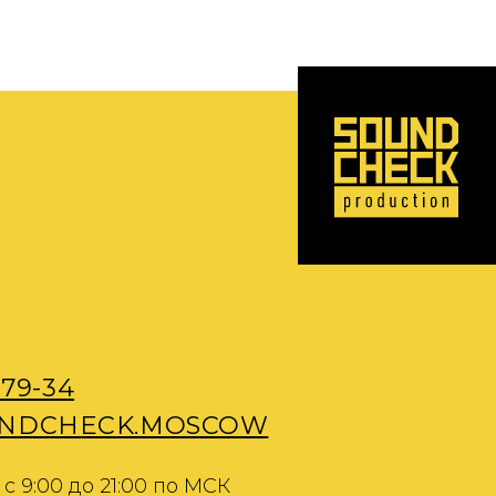
K.MOSCOW
1:00 по МСК
 клиентов 24/7
х