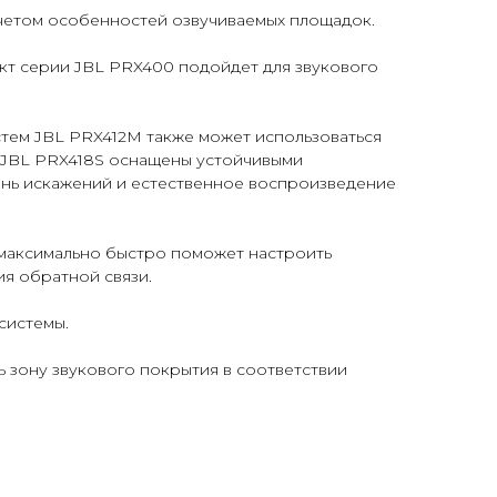
учетом особенностей озвучиваемых площадок.
кт серии JBL PRX400 подойдет для звукового
стем JBL PRX412M также может использоваться
а JBL PRX418S оснащены устойчивыми
ень искажений и естественное воспроизведение
 максимально быстро поможет настроить
я обратной связи.
системы.
ь зону звукового покрытия в соответствии